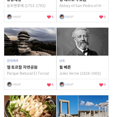
응우옌후에 (1753-1792)
Abbey of San Pedro el Viejo
HMAP
0
HMAP
0
안테케라
낭트
엘 토르칼 자연공원
쥘 베른
Parque Natural El Torcal
Jules Verne (1828-1905)
HMAP
0
HMAP
0