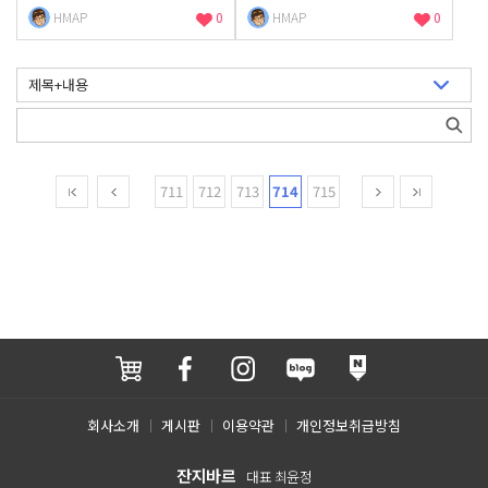
HMAP
0
HMAP
0
711
712
713
714
715
회사소개
게시판
이용약관
개인정보취급방침
잔지바르
대표 최윤정