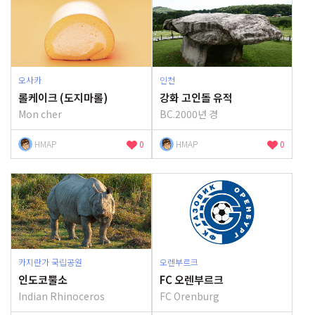
오사카
인천
롤케이크 (도지마롤)
강화 고인돌 유적
Mon cher
BC.2000년 경
HMAP
0
HMAP
0
카지란가 국립공원
오렌부르크
인도코뿔소
FC 오렌부르크
Indian Rhinoceros
FC Orenburg