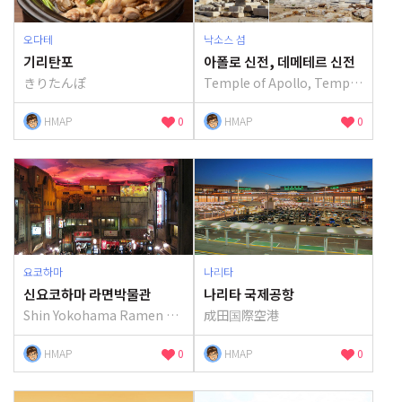
오다테
낙소스 섬
기리탄포
아폴로 신전, 데메테르 신전
きりたんぽ
Temple of Apollo, Temple of Demetra
HMAP
0
HMAP
0
요코하마
나리타
신요코하마 라면박물관
나리타 국제공항
Shin Yokohama Ramen Museum
成田国際空港
HMAP
0
HMAP
0