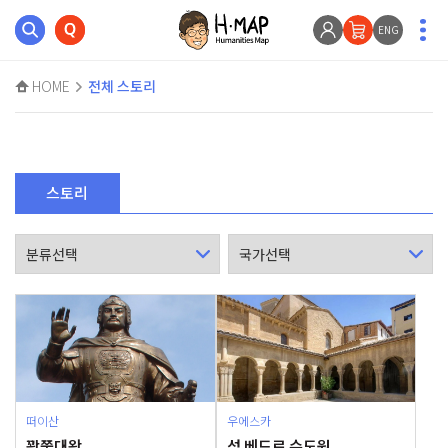
ENG
HOME
전체 스토리
스토리
떠이산
우에스카
꽝쭝대왕
성 베드로 수도원