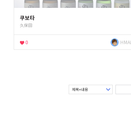
쿠보타
久保田
0
HMA