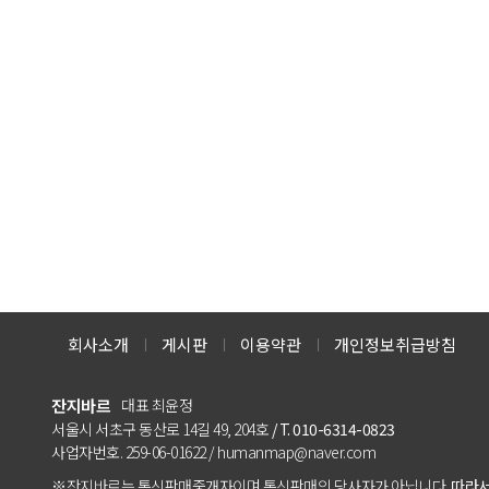
회사소개
게시판
이용약관
개인정보취급방침
잔지바르
대표 최윤정
서울시 서초구 동산로 14길 49, 204호
/ T. 010-6314-0823
사업자번호. 259-06-01622 / humanmap@naver.com
※잔지바르는 통신판매중개자이며 통신판매의 당사자가 아닙니다.
따라서