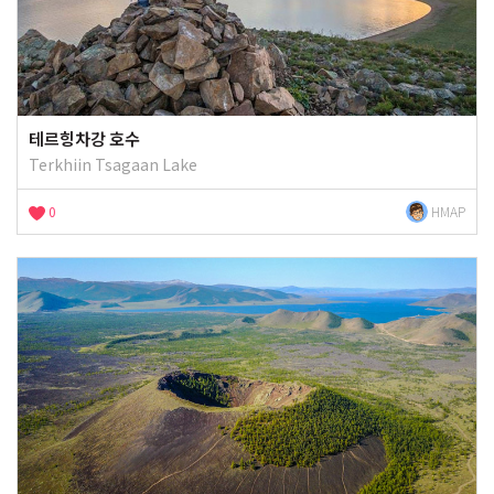
테르힝차강 호수
Terkhiin Tsagaan Lake
0
HMAP