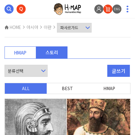
ENG
HOME
아시아
이란
스토리
HMAP
글쓰기
ALL
BEST
HMAP