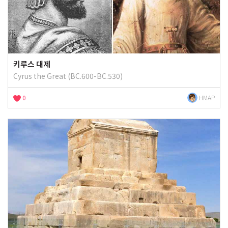
키루스 대제
Cyrus the Great (BC.600-BC.530)
0
HMAP