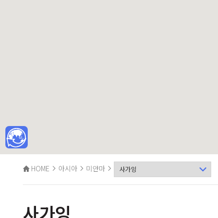
HOME
아시아
미얀마
사가잉