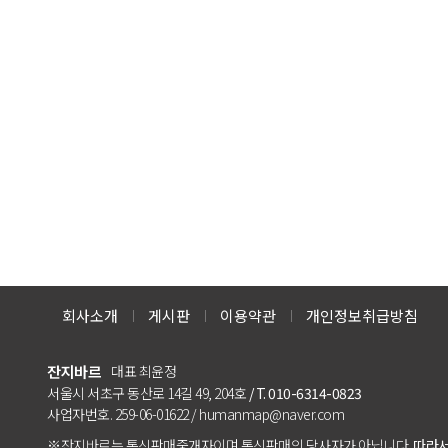
회사소개
게시판
이용약관
개인정보취급방침
잔지바르
대표 최윤정
서울시 서초구 동산로 14길 49, 204호
/ T. 010-6314-0823
사업자번호. 259-06-01622 / humanmap@naver.com
※잔지바르는 통신판매중개자이며 통신판매의 당사자가 아닙니다.
따라서