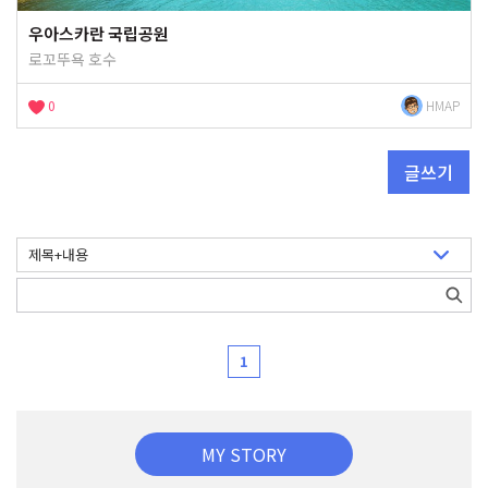
우아스카란 국립공원
로꼬뚜욕 호수
0
HMAP
글쓰기
1
MY STORY