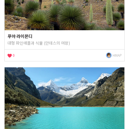
푸야 라이몬디
대형 파인애플과 식물 (안데스의 여왕)
0
HMAP