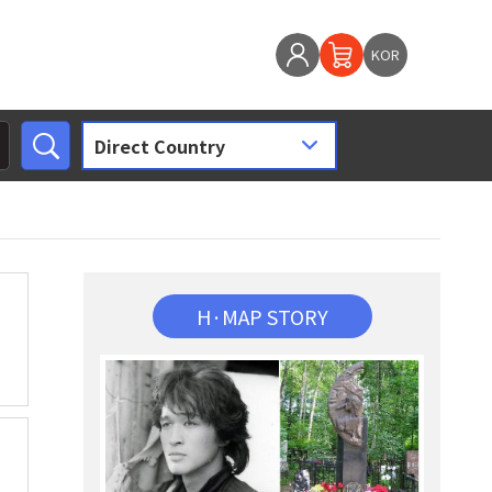
KOR
H·MAP STORY