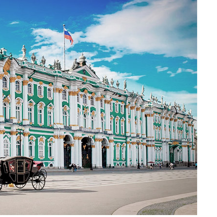
tober Revolution (19..
Bloody Sunday
Bolsheviks Revolution
1905.1.22
HMAP
0