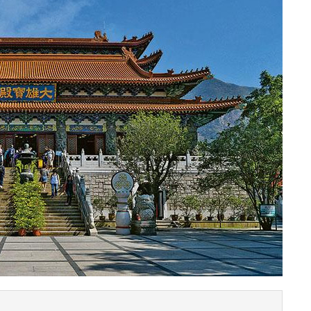
Jenny Cookie
Cha chaan teng
Jenny Bakery
Australia Dairy Comp
HMAP
0