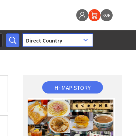
KOR
H·MAP STORY