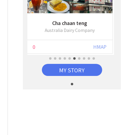
St.Margaret's Church
any
A Moment of Romance
HMAP
0
HMAP
0
MY STORY