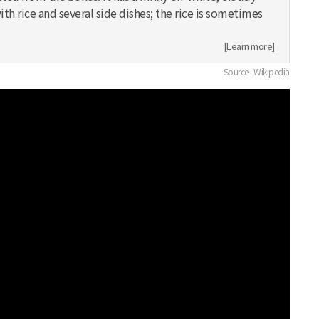
th rice and several side dishes; the rice is sometimes
[Learn more]
Source : Wikipedia