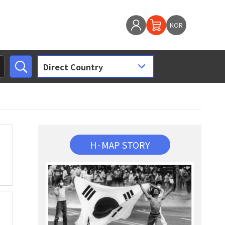
KOR
H·MAP STORY