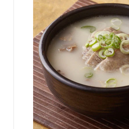
Ju Sigyeong
Co
周時經 (1876-1914)
HMAP
0
HMAP
0