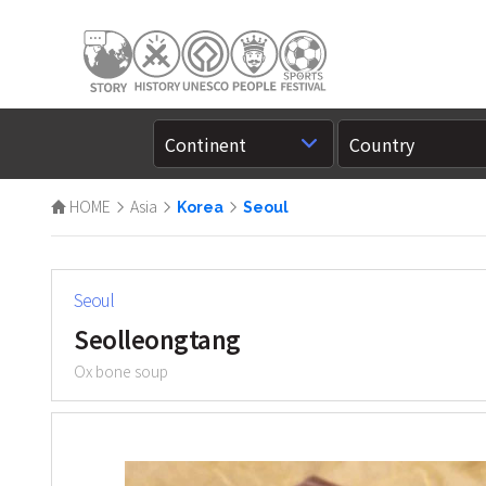
HOME
Asia
Korea
Seoul
Seoul
Seolleongtang
Ox bone soup