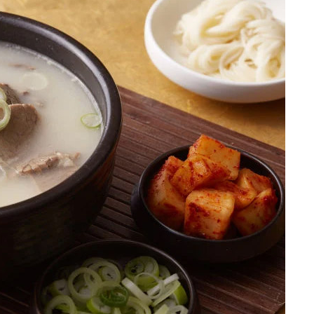
up detat of December..
Han Kang
1979.12.12
1970-
HMAP
0