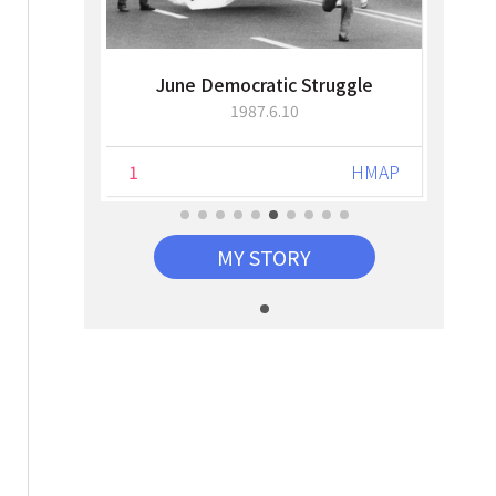
June Democratic Struggle
1987.6.10
HMAP
1
HMAP
0
MY STORY