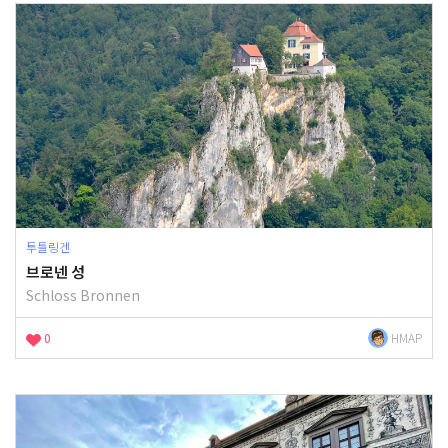
투틀링겐
브로넨 성
Schloss Bronnen
0
HMAP