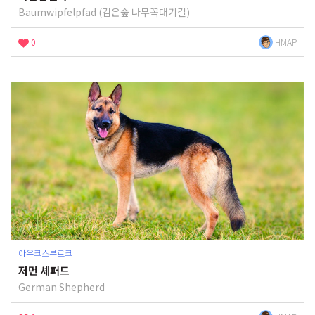
Baumwipfelpfad (검은숲 나무꼭대기길)
0
HMAP
아우크스부르크
저먼 셰퍼드
German Shepherd