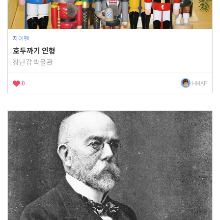
자이펜
호두까기 인형
장난감 박물관
0
HMAP