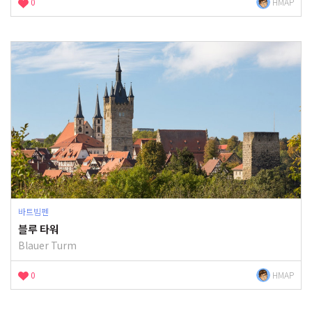
0
HMAP
바트빔펜
블루 타워
Blauer Turm
0
HMAP