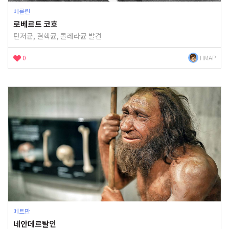
베를린
로베르트 코흐
탄저균, 결핵균, 콜레라균 발견
0
HMAP
메트만
네안데르탈인