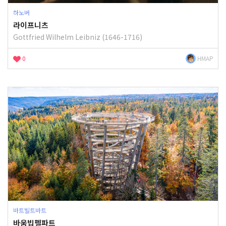
하노버
라이프니츠
Gottfried Wilhelm Leibniz (1646-1716)
0
HMAP
바트빌트바트
바움빕펠파트