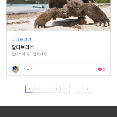
알다브라섬
알다브라섬
알다브라 자이언트거북
HMAP
0
1
2
3
4
5