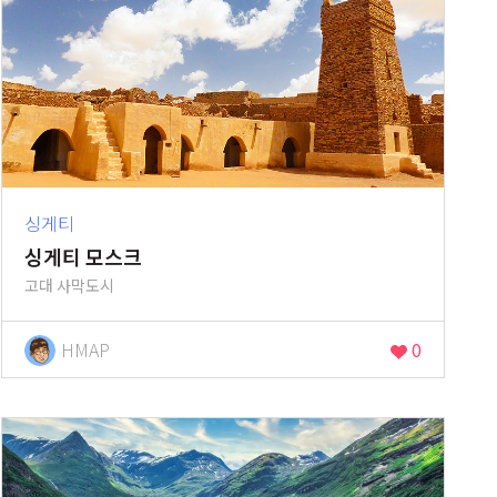
싱게티
싱게티 모스크
고대 사막도시
HMAP
0