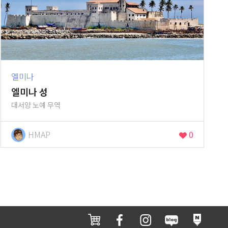
엘미나
엘미나 성
대서양 노예 무역
HMAP
0