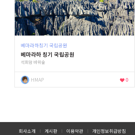
베마라하칭기 국립공원
베마라하 칭기 국립공원
석회암 바위숲
HMAP
0
회사소개
게시판
이용약관
개인정보취급방침