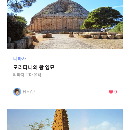
티파자
모리타니의 왕 영묘
티파자 로마 유적
HMAP
0