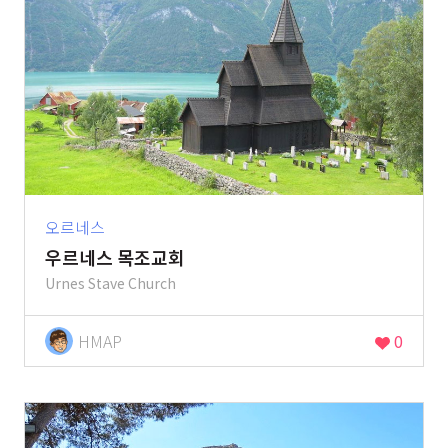
오르네스
우르네스 목조교회
Urnes Stave Church
HMAP
0