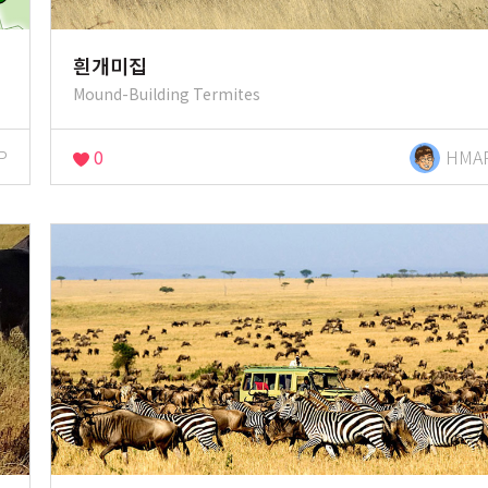
흰개미집
Mound-Building Termites
P
0
HMA