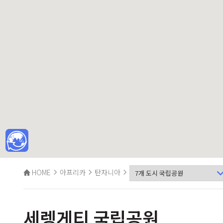
HOME
아프리카
탄자니아
세렝게티 국립공원