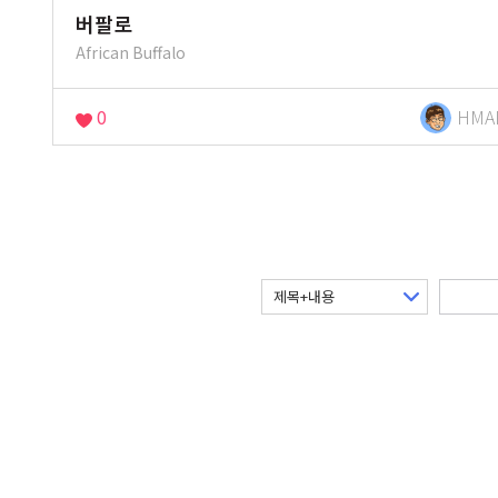
버팔로
African Buffalo
0
HMA