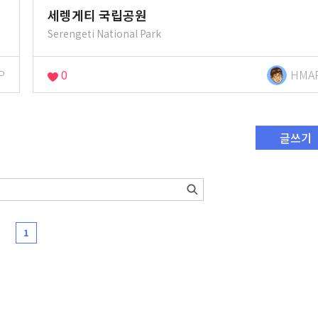
세렝게티 국립공원
Serengeti National Park
P
0
HMA
글쓰기
1