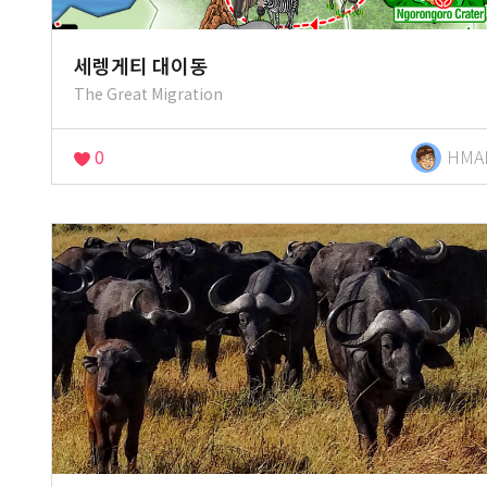
세렝게티 대이동
The Great Migration
0
HMA