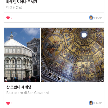
라우렌치아나 도서관
미켈란젤로
0
HMAP
산 조반니 세례당
Battistero di San Giovanni
0
HMAP