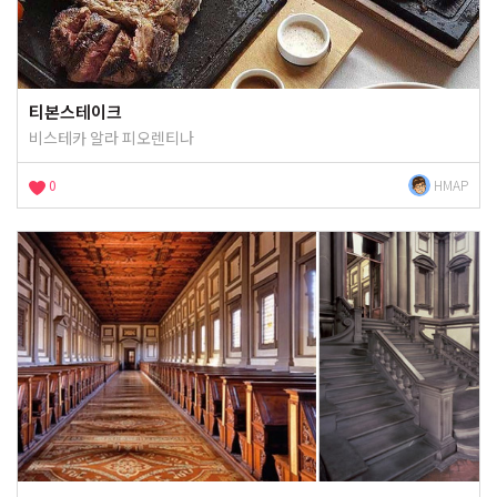
티본스테이크
비스테카 알라 피오렌티나
0
HMAP