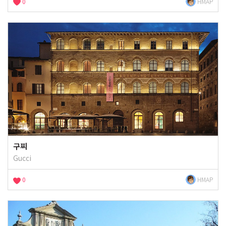
0
HMAP
구찌
Gucci
0
HMAP