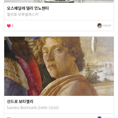
오스페달레 델리 인노첸티
필리포 브루넬레스키
0
HMAP
산드로 보티첼리
Sandro Botticelli (1445-1510)