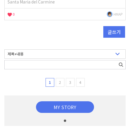
Santa Maria del Carmine
0
HMAP
글쓰기
1
2
3
4
MY STORY