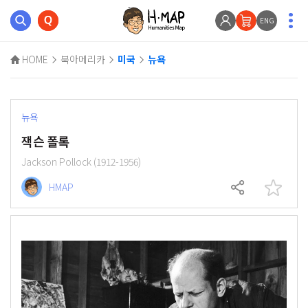
ENG
HOME
북아메리카
미국
뉴욕
뉴욕
잭슨 폴록
Jackson Pollock (1912-1956)
HMAP