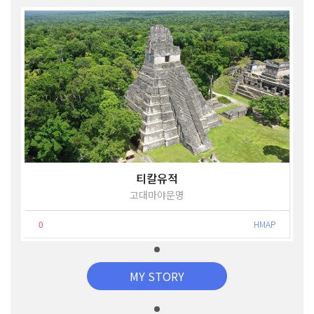
티칼유적
고대마야문명
0
HMAP
MY STORY