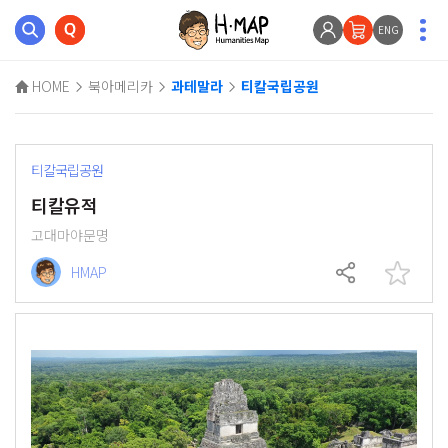
ENG
HOME
북아메리카
과테말라
티칼국립공원
티칼국립공원
티칼유적
고대마야문명
HMAP