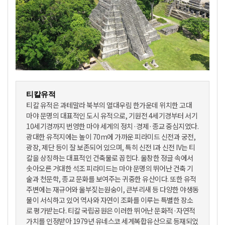
티칼유적
티칼 유적은 과테말라 북부의 열대우림 한가운데 위치한 고대
마야 문명의 대표적인 도시 유적으로, 기원전 4세기경부터 서기
10세기경까지 번영한 마야 세계의 정치·경제·종교 중심지였다.
광대한 유적지에는 높이 70m에 가까운 피라미드 신전과 궁전,
광장, 제단 등이 잘 보존되어 있으며, 특히 신전 I과 신전 IV는 티
칼을 상징하는 대표적인 건축물로 꼽힌다. 울창한 정글 속에서
솟아오른 거대한 석조 피라미드는 마야 문명의 뛰어난 건축 기
술과 천문학, 종교 문화를 보여주는 귀중한 유산이다. 또한 유적
주변에는 재규어와 울부짖는원숭이, 큰부리새 등 다양한 야생동
물이 서식하고 있어 역사와 자연이 조화를 이루는 특별한 장소
로 평가받는다. 티칼 국립공원은 이러한 뛰어난 문화적·자연적
가치를 인정받아 1979년 유네스코 세계복합유산으로 등재되었