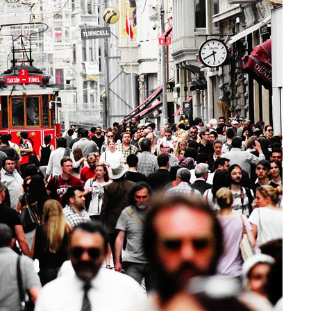
라흐마준
Lahmacun
0