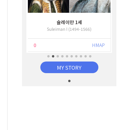
슐레이만 1세
Suleiman I (1494-1566)
HMAP
0
HMAP
0
MY STORY