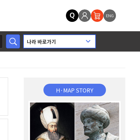
ENG
H·MAP STORY