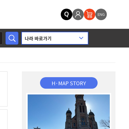
ENG
H·MAP STORY