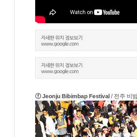
ⓕ Jeonju Bibimbap Festival
/ 전주 비