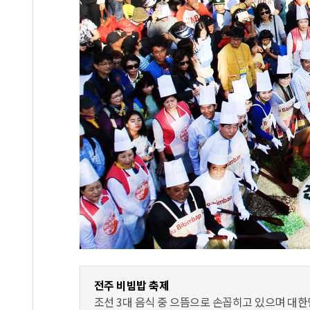
전주 비빔밥 축제
조선 3대 음식 중 으뜸으로 손꼽히고 있으며 