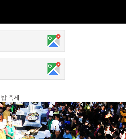
빔밥 축제