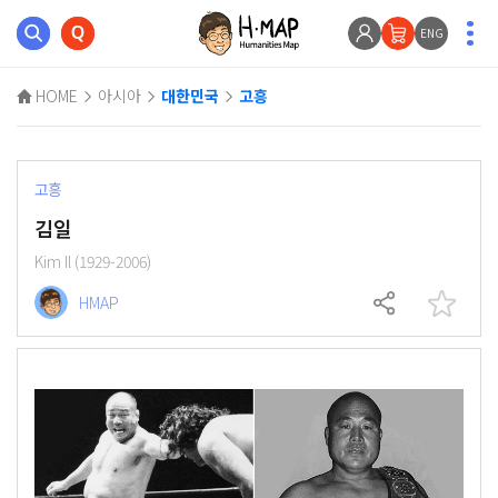
ENG
HOME
아시아
대한민국
고흥
고흥
김일
Kim Il (1929-2006)
HMAP