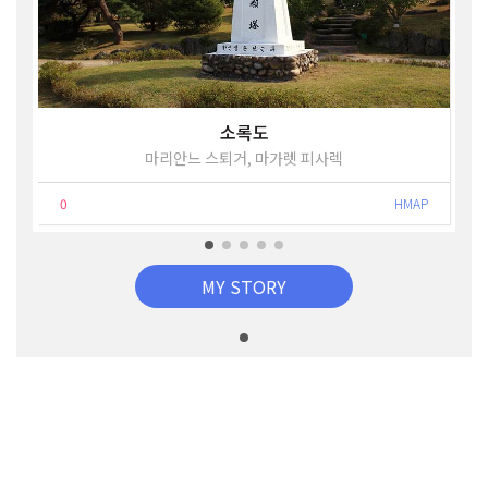
소록도
마리안느 스퇴거, 마가렛 피사렉
0
HMAP
MY STORY