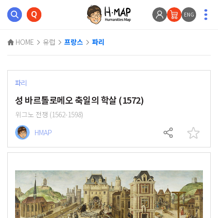
ENG
HOME
유럽
프랑스
파리
파리
성 바르톨로메오 축일의 학살 (1572)
위그노 전쟁 (1562-1598)
HMAP