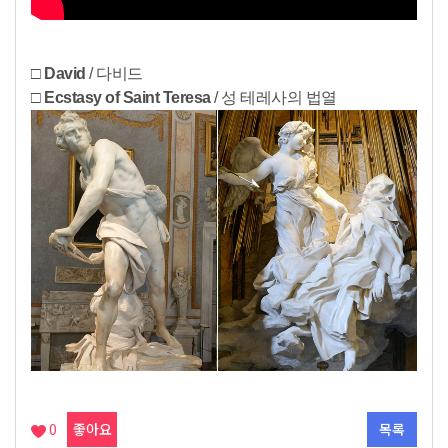
□ David
/ 다비드
□ Ecstasy of Saint Teresa
/ 성 테레사의 법열
0
좋아요
목록