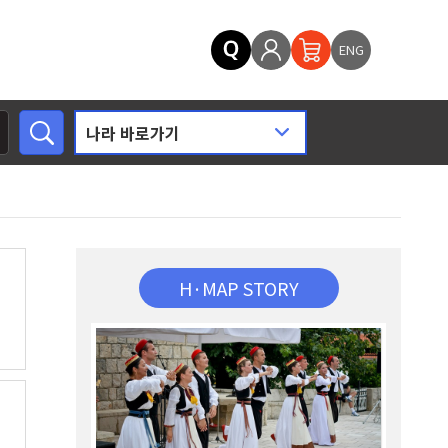
ENG
H·MAP STORY