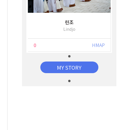
린조
Lindjo
0
HMAP
MY STORY