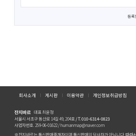
등록
회사소개
게시판
이용약관
개인정보취급방침
잔지바르
대표 최윤정
서울시 서초구 동산로 14길 49, 204호
/ T. 010-6314-0823
사업자번호. 259-06-01622 / humanmap@naver.com
※잔지바르는 통신판매중개자이며 통신판매의 당사자가 아닙니다.
따라서