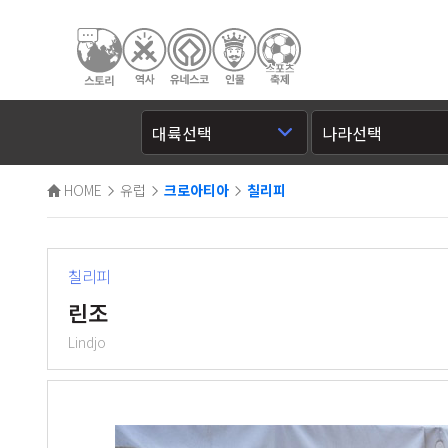
HOME
유럽
크로아티아
칠리피
칠리피
린조
Lindjo