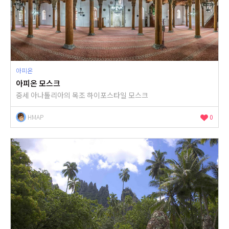
아피온
아피온 모스크
중세 아나톨리아의 목조 하이포스타일 모스크
HMAP
0