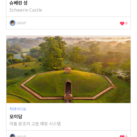
슈베린 성
Schwerin Castle
HMAP
0
차라이디오
모이담
아홈 왕조의 고분 매장 시스템
HMAP
0