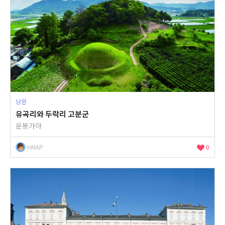
남원
유곡리와 두락리 고분군
운봉가야
HMAP
0