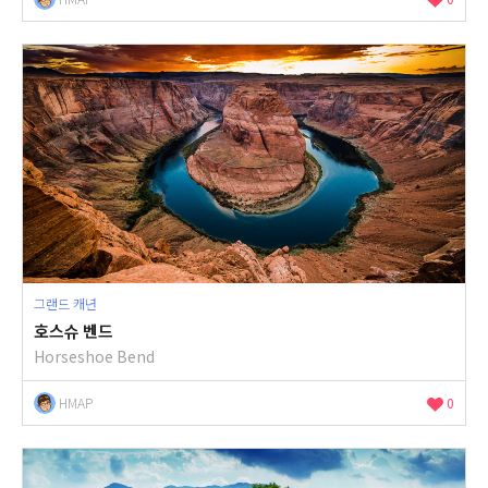
그랜드 캐년
호스슈 벤드
Horseshoe Bend
HMAP
0