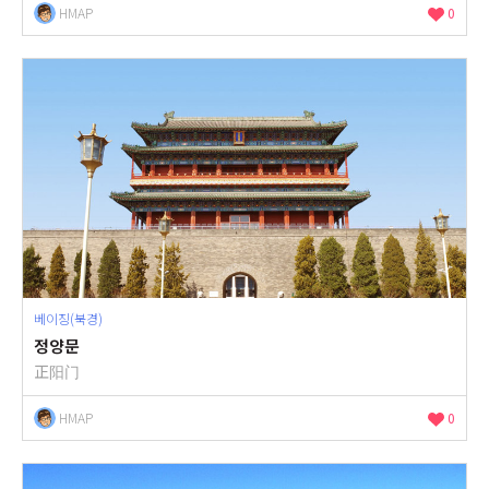
HMAP
0
베이징(북경)
정양문
正阳门
HMAP
0