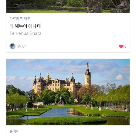
마르키즈 제도
테 헤누아 에나타
Te Henua Enata
HMAP
0
슈베린