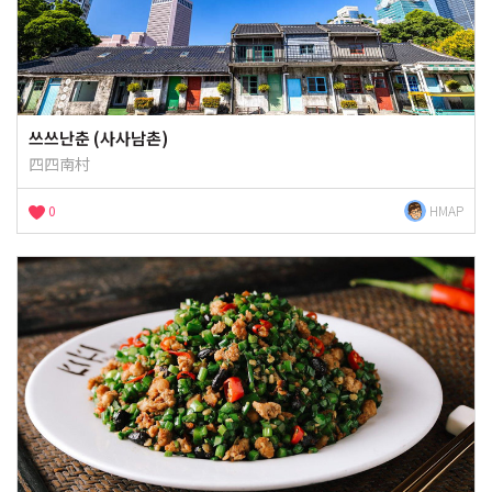
쓰쓰난춘 (사사남촌)
四四南村
0
HMAP