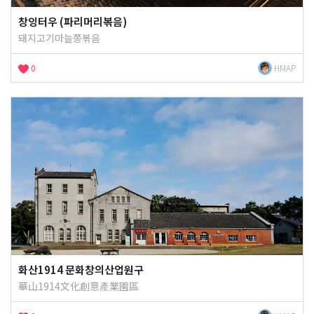
창잉터우 (파리머리볶음)
돼지고기마늘쫑볶음
0
HMAP
화산1914 문화창의산업원구
華山1914文化創意產業園區