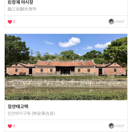
린장제 야시장
臨江街觀光夜市
0
HMAP
임안태고택
린안타이구춰 (林安泰古厝)
0
HMAP