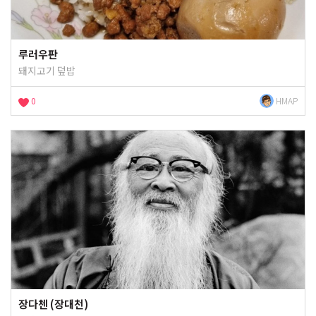
루러우판
돼지고기 덮밥
0
HMAP
장다첸 (장대천)