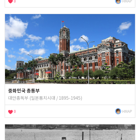
0
HMAP
중화민국 총통부
대만총독부 (일본통치시대 / 1895-1945)
0
HMAP