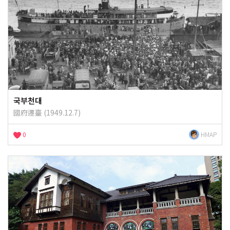
국부천대
國府遷臺 (1949.12.7)
0
HMAP