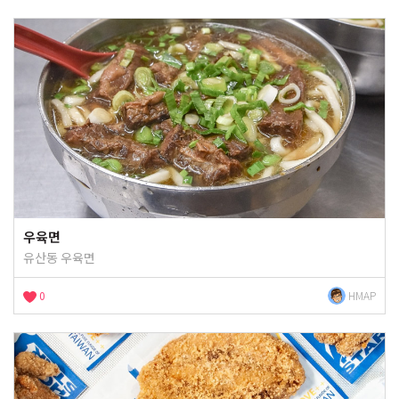
우육면
유산동 우육면
0
HMAP