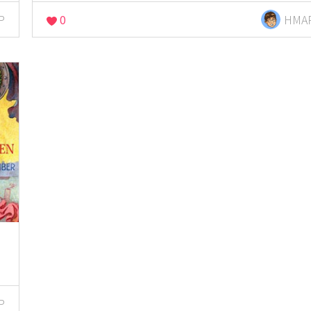
P
0
HMA
P