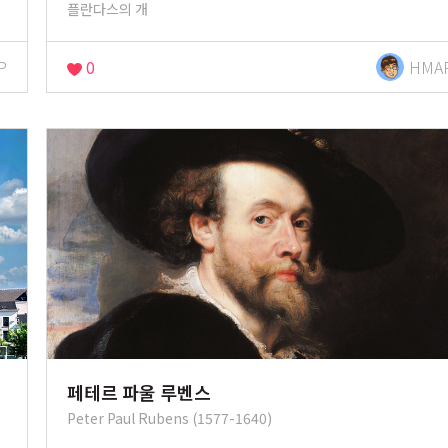
플란다스의 개
P
0
HMA
페테르 파울 루벤스
Peter Paul Rubens (1577-1640)