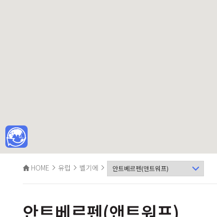
HOME
유럽
벨기에
안트베르펜(앤트워프)