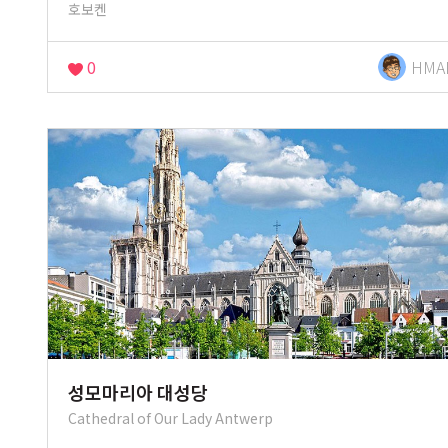
호보켄
0
HMA
성모마리아 대성당
Cathedral of Our Lady Antwerp