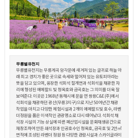
무릉별유천지
무릉별유천지는 무릉계곡 암각문에 새겨져 있는 글귀로 하늘 아
래 최고 경치가 좋은 곳으로 속세와 떨어져 있는 유토피아라는
뜻을 담고 있으며, 웅장한 석회석 절개면과 석회석을 채광한 자
리에 형성된 에메랄드 빛 청옥호와 금곡호는 그 의미를 더욱 잘
보여준다. 이곳은 1968년 동해시에 문을 연 쌍용C&E(주)에서
석회석을 채광하던 광산(무릉3지구)으로 지난 50여년간 채광
작업을 마치고 다양한 체험시설과 2개의 에메랄드빛 호수, 라벤
더정원을 품은 이색적인 관광명소로 다시 태어났다. 석회석 채
석장 시설의 기능 상실에 따른 폐산업시설을 문화재생공간으로
재창조하여 만든 쇄석장과 인공호수인 청옥호, 금곡호 및 2만㎡
면적에 조성된 라벤더 정원 등 다양한 관람시설과 스카이글라이