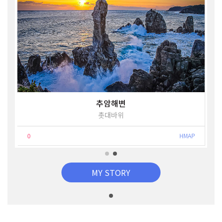
추암해변
촛대바위
0
HMAP
MY STORY