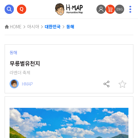
ENG
HOME
아시아
대한민국
동해
동해
무릉별유천지
라벤더 축제
HMAP