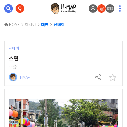
ENG
HOME
아시아
대만
신베이
신베이
스펀
十分
HMAP