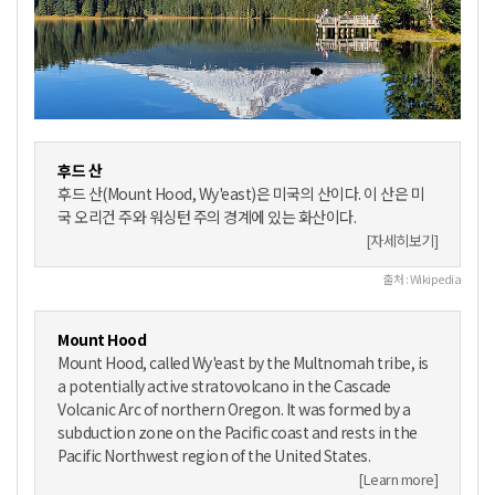
후드 산
후드 산(Mount Hood, Wy'east)은 미국의 산이다. 이 산은 미
국 오리건 주와 워싱턴 주의 경계에 있는 화산이다.
[자세히보기]
출처 : Wikipedia
Mount Hood
Mount Hood, called Wy'east by the Multnomah tribe, is
a potentially active stratovolcano in the Cascade
Volcanic Arc of northern Oregon. It was formed by a
subduction zone on the Pacific coast and rests in the
Pacific Northwest region of the United States.
[Learn more]