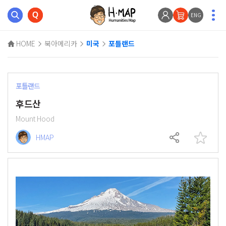
ENG
HOME
북아메리카
미국
포틀랜드
포틀랜드
후드산
Mount Hood
HMAP