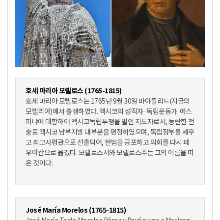
호세 마리아 모렐로스 (1765-1815)
호세 마리아 모렐로스는 1765년 9월 30일 바야돌리드(지금의
모렐리아)에서 출생하였다. 멕시코의 성직자·독립운동가. 에스
파냐에 대항하여 멕시코독립투쟁을 벌인 지도자로서, 능란한 전
술로 멕시코 남부지방 대부분을 평정하였으며, 독립정부를 세우
고 최고사령관으로 선출되어, 헌법을 공포하고 의회를 다시 테
우아칸으로 옮겼다. 모렐로스시와 모렐로스주는 그의 이름을 따
온 것이다.
José María Morelos (1765-1815)
José María Teclo Morelos Pérez y Pavón was a Mexican