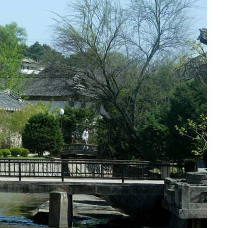
만월대
滿月臺
0