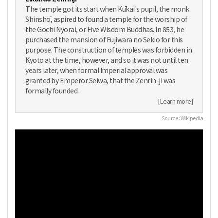
The temple got its start when Kūkai's pupil, the monk
Shinshō, aspired to found a temple for the worship of
the Gochi Nyorai, or Five Wisdom Buddhas. In 853, he
purchased the mansion of Fujiwara no Sekio for this
purpose. The construction of temples was forbidden in
Kyoto at the time, however, and so it was not until ten
years later, when formal Imperial approval was
granted by Emperor Seiwa, that the Zenrin-ji was
formally founded.
[Learn more]
Source : Wikipedia