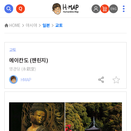
ENG
HOME
아시아
일본
교토
교토
에이칸도 (젠린지)
영관당 (永觀堂)
HMAP