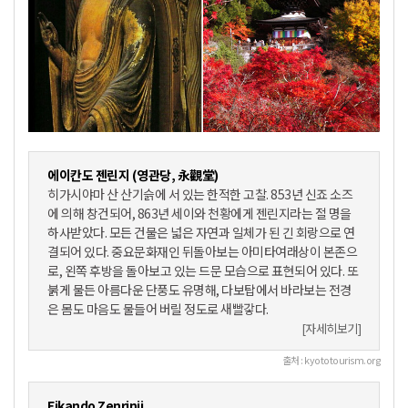
에이칸도 젠린지 (영관당, 永觀堂)
히가시야마 산 산기슭에 서 있는 한적한 고찰. 853년 신죠 소즈
에 의해 창건되어, 863년 세이와 천황에게 젠린지라는 절 명을
하사받았다. 모든 건물은 넓은 자연과 일체가 된 긴 회랑으로 연
결되어 있다. 중요문화재인 뒤돌아보는 아미타여래상이 본존으
로, 왼쪽 후방을 돌아보고 있는 드문 모습으로 표현되어 있다. 또
붉게 물든 아름다운 단풍도 유명해, 다보탑에서 바라보는 전경
은 몸도 마음도 물들어 버릴 정도로 새빨갛다.
[자세히보기]
출처 : kyototourism.org
Eikando Zenrinji