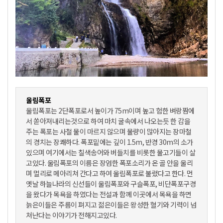
울림폭포
울림폭포는 2단폭포로서 높이가 75m이며 높고 험한 벼랑짬에
서 쏟아져내리는것으로 하여 마치 굴속에서 나오는듯 한 감을
주는 폭포는 사철 물이 마르지 않으며 물량이 많아지는 장마철
의 경치는 장쾌하다. 폭포밑에는 깊이 1.5m, 반경 30m의 소가
있으며 여기에서는 칠색송어와 버들치를 비롯한 물고기들이 살
고있다. 울림폭포의 이름은 장엄한 폭포소리가 온 골 안을 울리
며 멀리로 메아리쳐 간다고 하여 울림폭포로 불렀다고 한다. 먼
옛날 하늘나라의 신선들이 울림폭포와 구슬폭포, 비단폭포구경
을 왔다가 목욕을 하였다는 전설과 함께 이곳에서 목욕을 하면
늙은이들은 주름이 펴지고 젊은이들은 왕성한 혈기와 기력이 넘
쳐난다는 이야기가 전해지고있다.