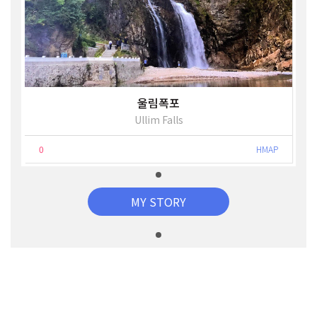
울림폭포
Ullim Falls
0
HMAP
MY STORY