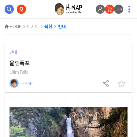
ENG
HOME
아시아
북한
천내
천내
울림폭포
Ullim Falls
HMAP