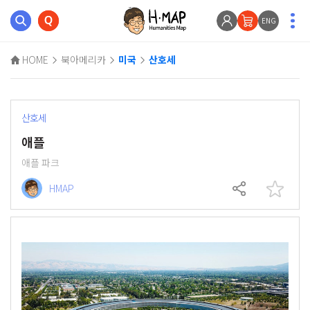
ENG
HOME
북아메리카
미국
산호세
산호세
애플
애플 파크
HMAP