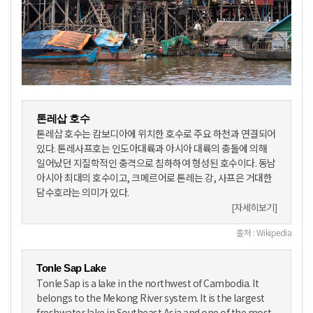
톤레삽 호수
톤레삽 호수는 캄보디아에 위치한 호수로 주요 하천과 연결되어
있다. 톤레사프호는 인도아대륙과 아시아 대륙의 충돌에 의해
일어났던 지질학적인 충격으로 침하하여 형성된 호수이다. 동남
아시아 최대의 호수이고, 크메르어로 톤레는 강, 사프은 거대한
담수호라는 의미가 있다.
[자세히보기]
출처 : Wikipedia
Tonle Sap Lake
Tonle Sap is a lake in the northwest of Cambodia. It
belongs to the Mekong River system. It is the largest
freshwater lake in Southeast Asia and one of the most