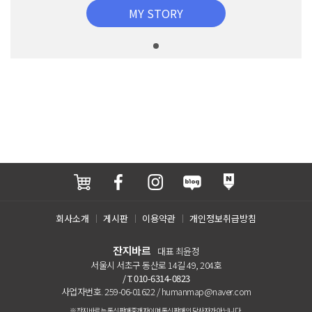
MY STORY
회사소개
게시판
이용약관
개인정보취급방침
잔지바르
대표 최윤정
서울시 서초구 동산로 14길 49, 204호
/ T. 010-6314-0823
사업자번호. 259-06-01622 / humanmap@naver.com
※잔지바르는 통신판매중개자이며 통신판매의 당사자가 아닙니다.