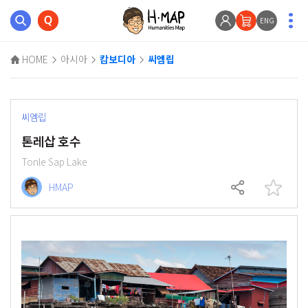
ENG
HOME
아시아
캄보디아
씨엠립
씨엠립
톤레삽 호수
Tonle Sap Lake
HMAP