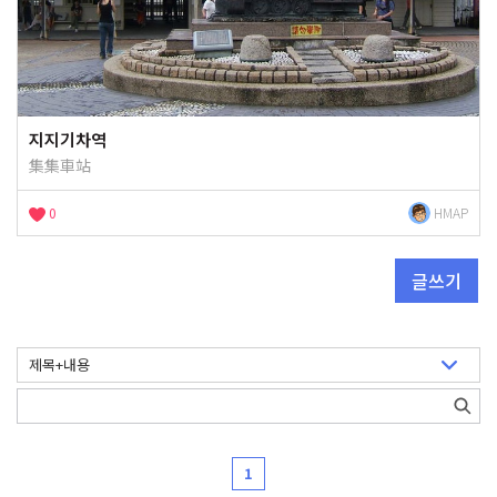
지지기차역
集集車站
0
HMAP
글쓰기
1