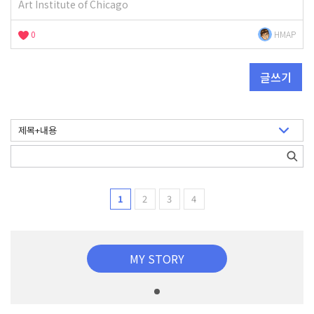
Art Institute of Chicago
0
HMAP
글쓰기
1
2
3
4
MY STORY