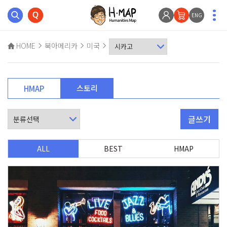
ENG
HOME
북아메리카
미국
스토리
HMAP
글쓰기
ALL
BEST
HMAP