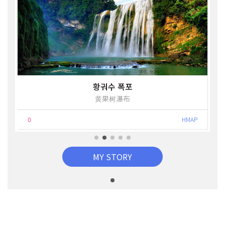
황궈수 폭포
黄果树瀑布
0
HMAP
MY STORY