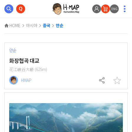
ENG
HOME
아시아
중국
안순
안순
화장협곡 대교
花江峡谷大桥 (625m)
HMAP