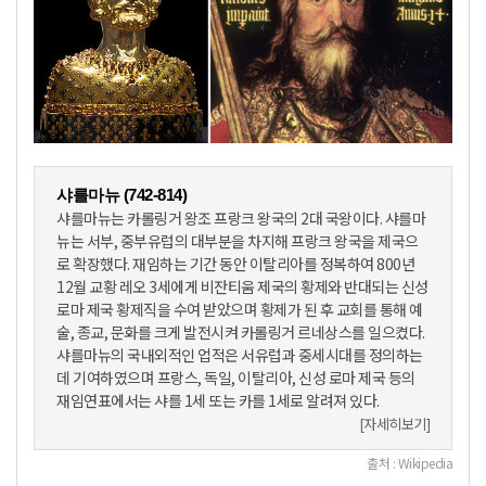
샤를마뉴 (742-814)
샤를마뉴는 카롤링거 왕조 프랑크 왕국의 2대 국왕이다. 샤를마
뉴는 서부, 중부유럽의 대부분을 차지해 프랑크 왕국을 제국으
로 확장했다. 재임하는 기간 동안 이탈리아를 정복하여 800년
12월 교황 레오 3세에게 비잔티움 제국의 황제와 반대되는 신성
로마 제국 황제직을 수여 받았으며 황제가 된 후 교회를 통해 예
술, 종교, 문화를 크게 발전시켜 카롤링거 르네상스를 일으켰다.
샤를마뉴의 국내외적인 업적은 서유럽과 중세시대를 정의하는
데 기여하였으며 프랑스, 독일, 이탈리아, 신성 로마 제국 등의
재임연표에서는 샤를 1세 또는 카를 1세로 알려져 있다.
[자세히보기]
출처 : Wikipedia