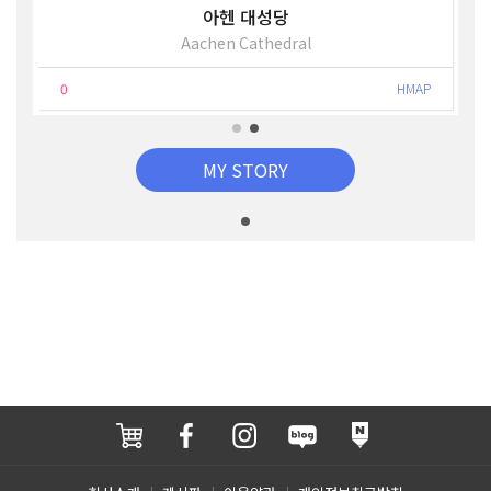
아헨 대성당
Aachen Cathedral
0
HMAP
MY STORY