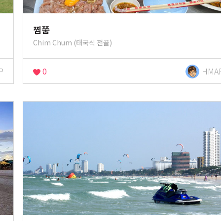
찜쭘
Chim Chum (태국식 전골)
P
0
HMA