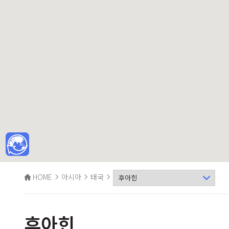
HOME
아시아
태국
후아힌