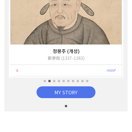
왕건왕릉
현릉
0
HMAP
MY STORY