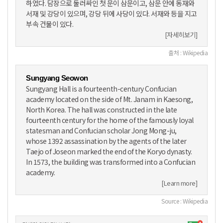
하였다. 담장으로 둘러싸인 첫 문이 삼문이고, 삼문 안에 동재와
서재 및 강당이 있으며, 강당 뒤에 사당이 있다. 서재와 등을 지고
부속 건물이 있다.
[자세히보기]
출처 : Wikipedia
Sungyang Seowon
Sungyang Hall is a fourteenth-century Confucian
academy located on the side of Mt. Janam in Kaesong,
North Korea. The hall was constructed in the late
fourteenth century for the home of the famously loyal
statesman and Confucian scholar Jong Mong-ju,
whose 1392 assassination by the agents of the later
Taejo of Joseon marked the end of the Koryo dynasty.
In 1573, the building was transformed into a Confucian
academy.
[Learn more]
Source : Wikipedia