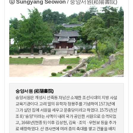
ⓤ Sungyang Seowon
/ 숭양서원(崧陽書院)
숭양서원 (崧陽書院)
숭양서원은 개성시 선죽동 자남산 소재한 조선시대의 지방 사설
교육기관이다. 고려 말의 유학자 정몽주를 기념하여 1573년에
그가 살던 집에 서원을 세우고 문충당이라고 하였다. 1575년(선
조 8) ‘숭양’이라는 사액이 내려 국가 공인한 서원으로 승격되었
고, 1668년(현종 9) 이후 김상헌, 김육 ·조익 ·우현보 등을 추가
로 배향하였다. 산 경사면에 여러 층의 축대를 쌓고 건물을 배치