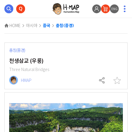
ENG
HOME
아시아
중국
충칭(중경)
충칭(중경)
천생삼교 (우룽)
Three Natural Bridges
HMAP