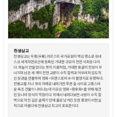
천생삼교
천생삼교는 무릉(우룽) 카르스트 국가공원의 핵심 명소로 유네
스코 세계자연유산에 등록된 거대한 규모의 천연 석회암 다리
다. 하늘이 만들었다는 뜻의 이름처럼, 거대한 동굴의 천장이 무
너지며 남은 세 개의 천연 교량이 수직 절벽과 어우러져 압도적
인 장관을 연출하며 영화 <트랜스포머 4>의 촬영지로 유명하다.
천룡교를 지나 계곡 아래로 내려가면 푸른 숲 사이로 고풍스러
운 목조 건물이 나타나는데 이곳은 영화 <황후화>를 위해 재건
된 당나라 양식의 역참이다. 위에서 내려다보면 사방이 수직 절
벽으로 막힌 깊은 골짜기 안에 홀로 남겨진 듯한 풍경이 비현실
적으로 아름다워 천생삼교 최고의 포토존이다.