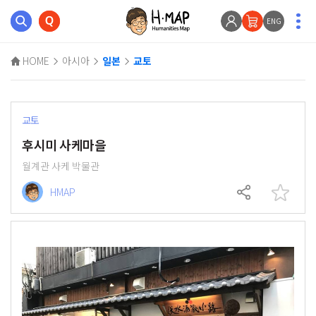
ENG
HOME
아시아
일본
교토
교토
후시미 사케마을
월계관 사케 박물관
HMAP