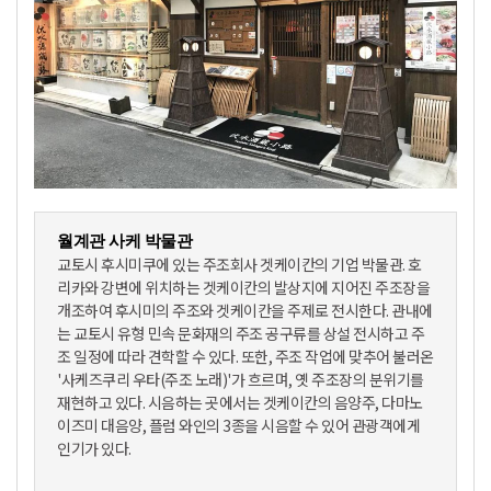
월계관 사케 박물관
교토시 후시미쿠에 있는 주조회사 겟케이칸의 기업 박물관. 호
리카와 강변에 위치하는 겟케이칸의 발상지에 지어진 주조장을
개조하여 후시미의 주조와 겟케이칸을 주제로 전시한다. 관내에
는 교토시 유형 민속 문화재의 주조 공구류를 상설 전시하고 주
조 일정에 따라 견학할 수 있다. 또한, 주조 작업에 맞추어 불러온
'사케즈쿠리 우타(주조 노래)'가 흐르며, 옛 주조장의 분위기를
재현하고 있다. 시음하는 곳에서는 겟케이칸의 음양주, 다마노
이즈미 대음양, 플럼 와인의 3종을 시음할 수 있어 관광객에게
인기가 있다.