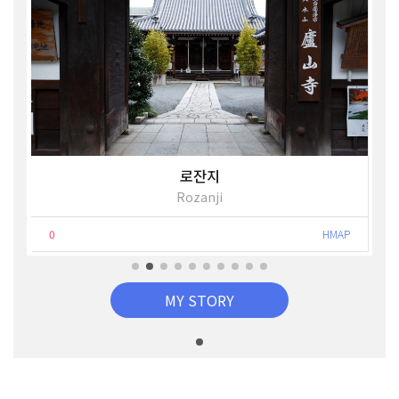
로잔지
Rozanji
0
HMAP
MY STORY