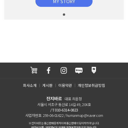
MY STORY
회사소개
게시판
이용약관
개인정보취급방침
잔지바르
대표 최윤정
서울시 서초구 동산로 14길 49, 204호
/ T. 010-6314-0823
사업자번호. 259-06-01622 / humanmap@naver.com
※잔지바르는 통신판매중개자이며 통신판매의 당사자가 아닙니다.
따라서 상품·거래정보 및 거래에 대하여 책임을 지지 않습니다.