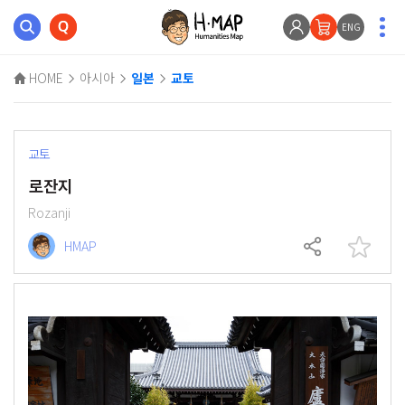
ENG
HOME
아시아
일본
교토
교토
로잔지
Rozanji
HMAP