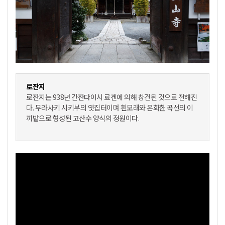
로잔지
로잔지는 938년 간잔다이시 료겐에 의해 창건된 것으로 전해진
다. 무라사키 시키부의 옛집터이며 흰모래와 온화한 곡선의 이
끼밭으로 형성된 고산수 양식의 정원이다.