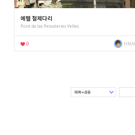
에펠 철제다리
Pont de las Peixateries Velles
0
HMA