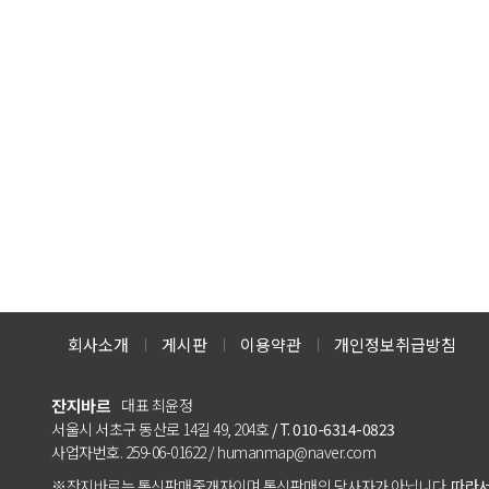
회사소개
게시판
이용약관
개인정보취급방침
잔지바르
대표 최윤정
서울시 서초구 동산로 14길 49, 204호
/ T. 010-6314-0823
사업자번호. 259-06-01622 / humanmap@naver.com
※잔지바르는 통신판매중개자이며 통신판매의 당사자가 아닙니다.
따라서