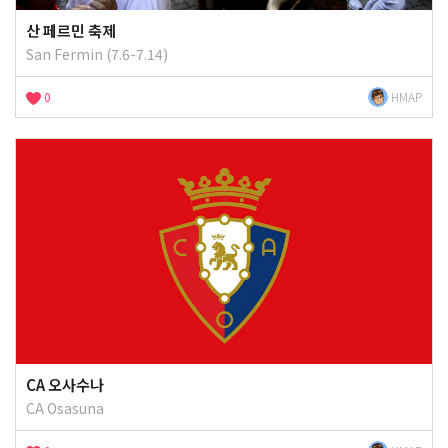
산 페르민 축제
San Fermin (7.6-7.14)
0
HMAP
CA 오사수나
CA Osasuna