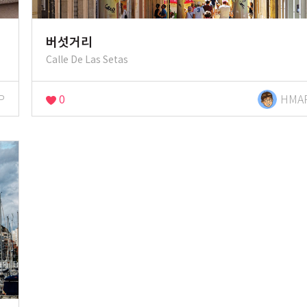
버섯거리
Calle De Las Setas
P
0
HMA