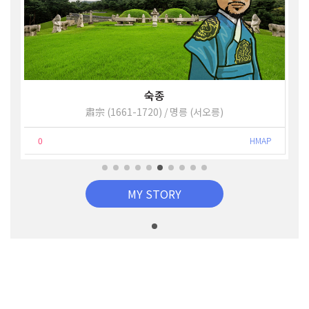
숙종
肅宗 (1661-1720) / 명릉 (서오릉)
12.인종, 인성왕후) / 예릉(25.철종, 철인왕후)
0
HMAP
MY STORY