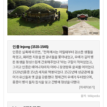
인종 Injong (1515-1545)
인종은 실록에 따르면, "전하께서는 어릴때부터 검소한 생활을
하였고, 화려한 치장을 한 궁녀들을 쫓아내었고, 우애가 깊어 병
든 동생을 정성스럽게 간호해주었다."라는 구절이 적혀있었고,
그리고 인종은 태어나자마자 어머니 장경왕후 윤씨를 여의었다.
1520년(중종 15년) 세자로 책봉되었다. 1522년에 성균관에 들
어가 유신들과 옛 글을 강론했다. 형제간의 우애가 두터웠으며,
중종이 병이 들자 침식을 잊고 간병에 정성을 다했다.
[자세히보기]
출처 : Wikipedia