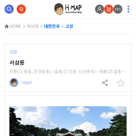
ENG
HOME
아시아
대한민국
고양
고양
서삼릉
희릉(11.중종, 장경왕후) / 효릉(12.인종, 인성왕후) / 예릉(25.철종, 철인왕후)
HMAP