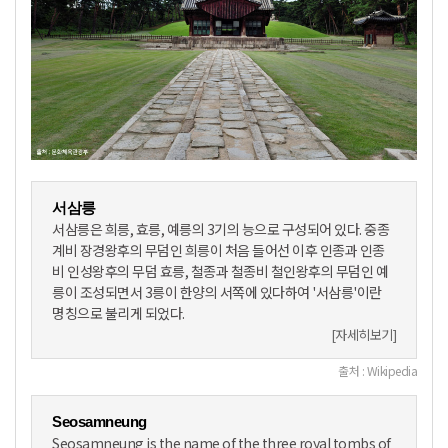
서삼릉
서삼릉은 희릉, 효릉, 예릉의 3기의 능으로 구성되어 있다. 중종
계비 장경왕후의 무덤인 희릉이 처음 들어선 이후 인종과 인종
비 인성왕후의 무덤 효릉, 철종과 철종비 철인왕후의 무덤인 예
릉이 조성되면서 3릉이 한양의 서쪽에 있다하여 '서삼릉'이란
명칭으로 불리게 되었다.
[자세히보기]
출처 : Wikipedia
Seosamneung
Seosamneung is the name of the three royal tombs of