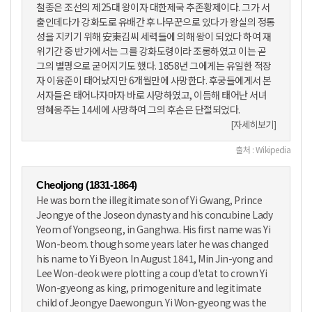
철종은 조선의 제25대 왕이자 대한제국 추존황제이다. 그가 서
출인데다가 강화도로 유배간 후 나무꾼으로 있다가 왕실의 정통
성을 지키기 위해 安東김씨 세력들에 의해 왕이 되었다 하여 재
위기간 중 반가에서는 그를 강화도령이라 조롱하였고 이는 곧
그의 별명으로 굳어지기도 했다. 1858년 그에게는 유일한 적장
자 이융준이 태어났지만 6개월만에 사망한다. 후궁들에게서 본
서자들은 태어나자마자 바로 사망하였고, 이듬해 태어난 서녀
영혜옹주는 14세에 사망하여 그의 후손은 단절되었다.
[자세히보기]
출처 : Wikipedia
Cheoljong (1831-1864)
He was born the illegitimate son of Yi Gwang, Prince
Jeongye of the Joseon dynasty and his concubine Lady
Yeom of Yongseong, in Ganghwa. His first name was Yi
Won-beom. though some years later he was changed
his name to Yi Byeon. In August 1841, Min Jin-yong and
Lee Won-deok were plotting a coup d'etat to crown Yi
Won-gyeong as king, primogeniture and legitimate
child of Jeongye Daewongun. Yi Won-gyeong was the