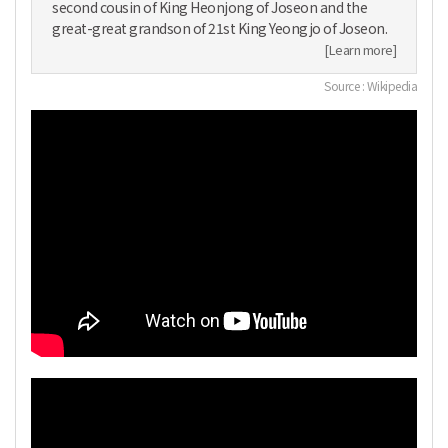
second cousin of King Heonjong of Joseon and the
great-great grandson of 21st King Yeongjo of Joseon.
[Learn more]
Source : Wikipedia