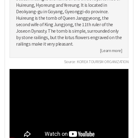
Huireung, Hyoreung and Yereung. It is located in
Deokyang-gu in Goyang, Gyeonggi-do province.
Huireung is the tomb of Queen Janggyeong, the
second wife of King Jungjong, the 11th ruler of the
Joseon Dynasty. The tomb is simple, surrounded only
by stone railings, but the lotus flowers engraved on the
railings make it very pleasant.
[Learn more]
Source : KOREA TOURISM ORGANIZATION