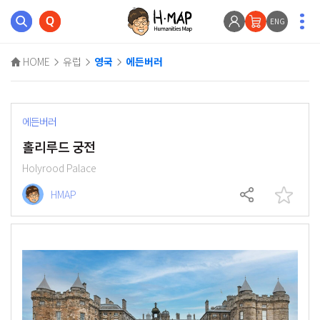
ENG
HOME
유럽
영국
에든버러
에든버러
홀리루드 궁전
Holyrood Palace
HMAP