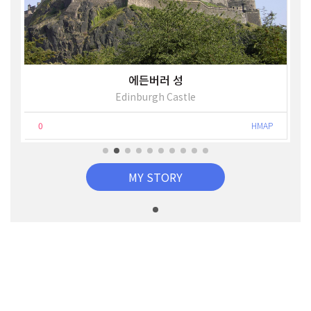
에든버러 성
Edinburgh Castle
0
HMAP
MY STORY