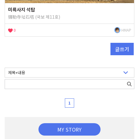
미륵사지 석탑
彌勒寺址石塔 (국보 제11호)
0
HMAP
글쓰기
1
MY STORY