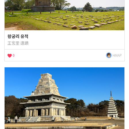
왕궁리 유적
王宮里 遺蹟
0
HMAP