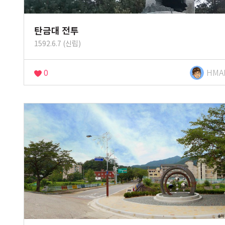
탄금대 전투
1592.6.7 (신립)
0
HMA