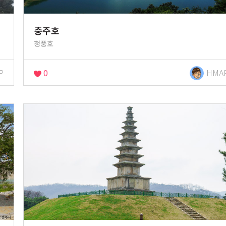
충주호
청풍호
P
0
HMA