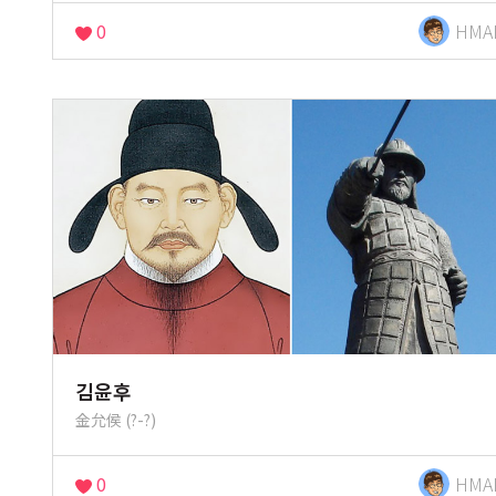
0
HMA
김윤후
金允侯 (?-?)
0
HMA