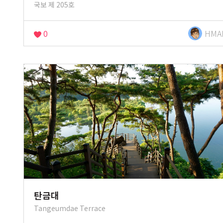
국보 제 205호
0
HMA
탄금대
Tangeumdae Terrace