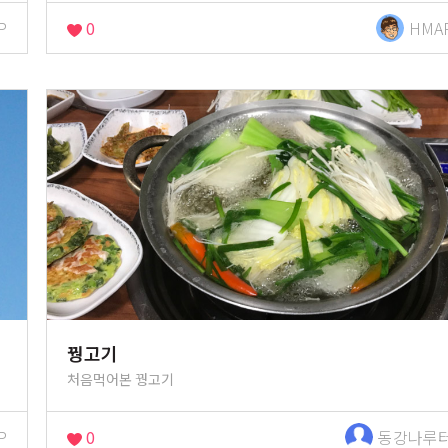
P
0
HMA
꿩고기
처음먹어본 꿩고기
P
0
동강나루