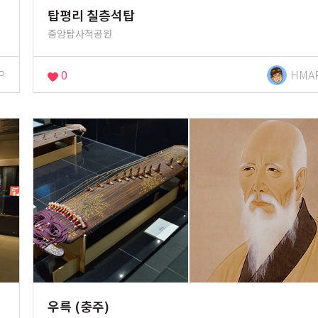
탑평리 칠층석탑
중앙탑사적공원
P
0
HMA
우륵 (충주)