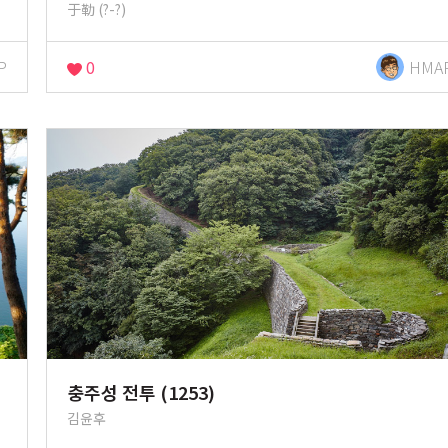
于勒 (?-?)
P
0
HMA
충주성 전투 (1253)
김윤후