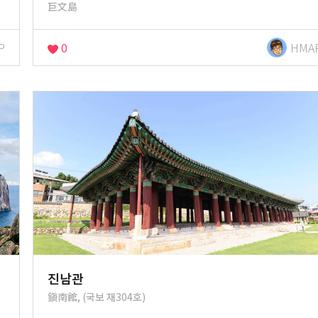
巨文島
P
0
HMA
진남관
鎭南館, (국보 재304호)