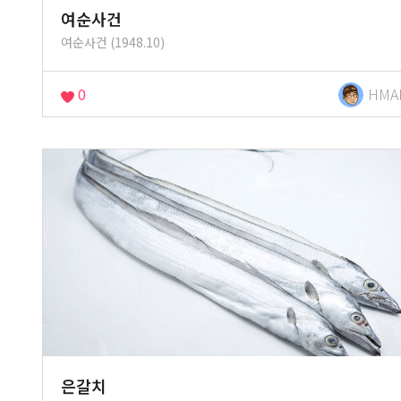
여순사건
여순사건 (1948.10)
0
HMA
은갈치