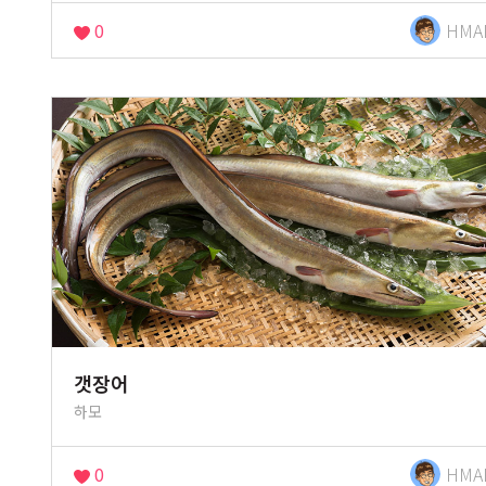
0
HMA
갯장어
하모
0
HMA