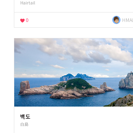
Hairtail
0
HMA
백도
白島