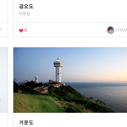
금오도
비렁길
P
0
HMA
거문도