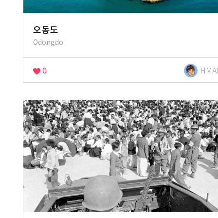
오동도
Odongdo
0
HMA