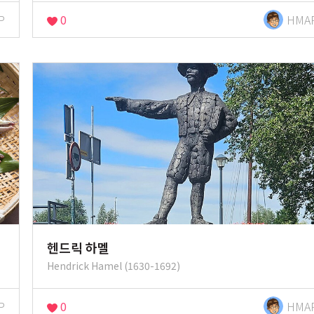
P
0
HMA
헨드릭 하멜
Hendrick Hamel (1630-1692)
P
0
HMA