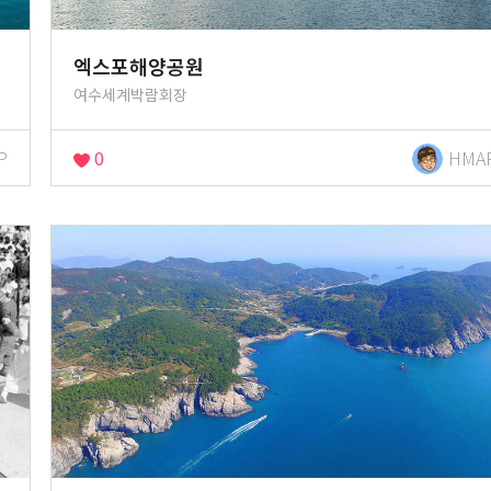
엑스포해양공원
여수세계박람회장
P
0
HMA